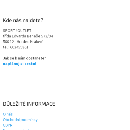
Kde nás najdete?
SPORT4OUTLET
třída Edvarda Beneše 573/94
500 12 - Hradec Králové
tel.: 603459861
Jak se k nám dostanete?
naplánuj si cestu!
DŮLEŽITÉ INFORMACE
O nás
Obchodní podmínky
GDPR