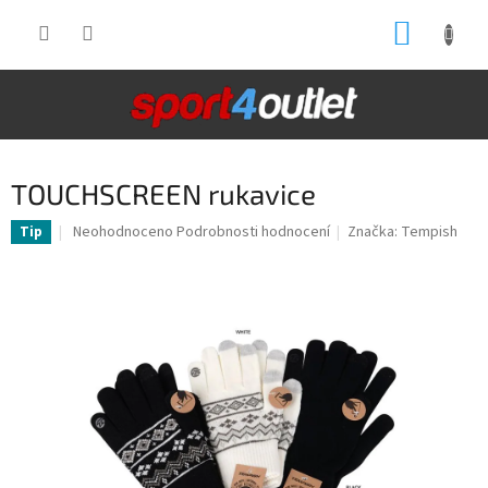
Přejít
NÁKUP
na
obsah
KOŠÍK
TOUCHSCREEN rukavice
Průměrné
Neohodnoceno
Podrobnosti hodnocení
Značka:
Tempish
Tip
hodnocení
produktu
je
0,0
z
5
hvězdiček.