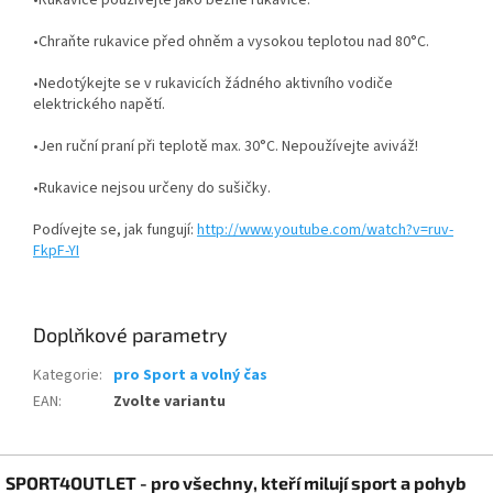
•Rukavice používejte jako běžné rukavice.
•Chraňte rukavice před ohněm a vysokou teplotou nad 80°C.
•Nedotýkejte se v rukavicích žádného aktivního vodiče
elektrického napětí.
•Jen ruční praní při teplotě max. 30°C. Nepoužívejte aviváž!
•Rukavice nejsou určeny do sušičky.
Podívejte se, jak fungují:
http://www.youtube.com/watch?v=ruv-
FkpF-YI
Doplňkové parametry
Kategorie
:
pro Sport a volný čas
EAN
:
Zvolte variantu
Z
SPORT4OUTLET - pro všechny, kteří milují sport a pohyb
á