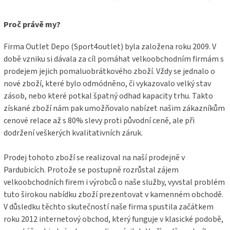
p
a
Proč právě my?
t
í
Firma Outlet Depo (Sport4outlet) byla založena roku 2009. V
době vzniku si dávala za cíl pomáhat velkoobchodním firmám s
prodejem jejich pomaluobrátkového zboží. Vždy se jednalo o
nové zboží, které bylo odmódněno, či vykazovalo velký stav
zásob, nebo které potkal špatný odhad kapacity trhu. Takto
získané zboží nám pak umožňovalo nabízet našim zákazníkům
cenové relace až s 80% slevy proti původní ceně, ale při
dodržení veškerých kvalitativních záruk.
Prodej tohoto zboží se realizoval na naší prodejně v
Pardubicích. Protože se postupně rozrůstal zájem
velkoobchodních firem i výrobců o naše služby, vyvstal problém
tuto širokou nabídku zboží prezentovat v kamenném obchodě.
V důsledku těchto skutečností naše firma spustila začátkem
roku 2012 internetový obchod, který funguje v klasické podobě,