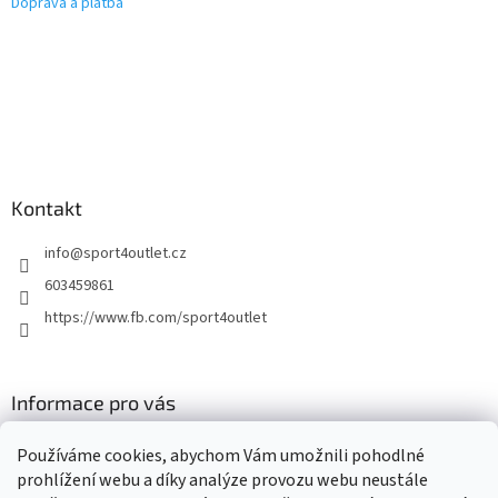
Doprava a platba
Kontakt
info
@
sport4outlet.cz
603459861
https://www.fb.com/sport4outlet
Informace pro vás
GDPR
Používáme cookies, abychom Vám umožnili pohodlné
Moje objednávka
prohlížení webu a díky analýze provozu webu neustále