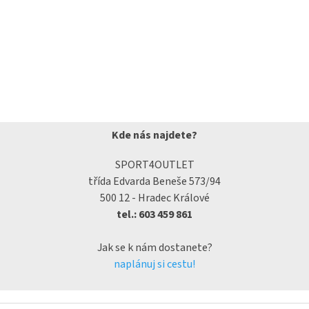
Kde nás najdete?
SPORT4OUTLET
třída Edvarda Beneše 573/94
500 12 - Hradec Králové
tel.: 603 459 861
Jak se k nám dostanete?
naplánuj si cestu!