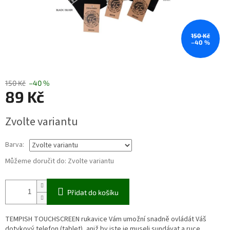
150 Kč
–40 %
150 Kč
–40 %
89 Kč
Měrná
Zvolte variantu
cena:
Barva:
Můžeme doručit do:
Zvolte variantu
Přidat do košíku
TEMPISH TOUCHSCREEN rukavice Vám umožní snadně ovládát Váš
dotykový telefon (tablet), aniž by jste je museli sundávat a ruce