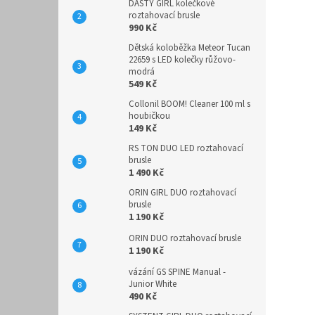
DASTY GIRL kolečkové
roztahovací brusle
990 Kč
Dětská koloběžka Meteor Tucan
22659 s LED kolečky růžovo-
modrá
549 Kč
Collonil BOOM! Cleaner 100 ml s
houbičkou
149 Kč
RS TON DUO LED roztahovací
brusle
1 490 Kč
ORIN GIRL DUO roztahovací
brusle
1 190 Kč
ORIN DUO roztahovací brusle
1 190 Kč
vázání GS SPINE Manual -
Junior White
490 Kč