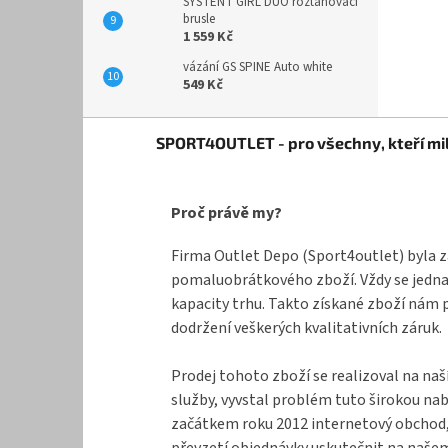
SYSTENT GIRL DUO roztahovací
brusle
1 559 Kč
vázání GS SPINE Auto white
549 Kč
Z
SPORT4OUTLET - pro všechny, kteří mil
á
p
a
Proč právě my?
t
í
Firma Outlet Depo (Sport4outlet) byla z
pomaluobrátkového zboží. Vždy se jednal
kapacity trhu. Takto získané zboží nám 
dodržení veškerých kvalitativních záruk.
Prodej tohoto zboží se realizoval na naš
služby, vyvstal problém tuto širokou na
začátkem roku 2012 internetový obchod, k