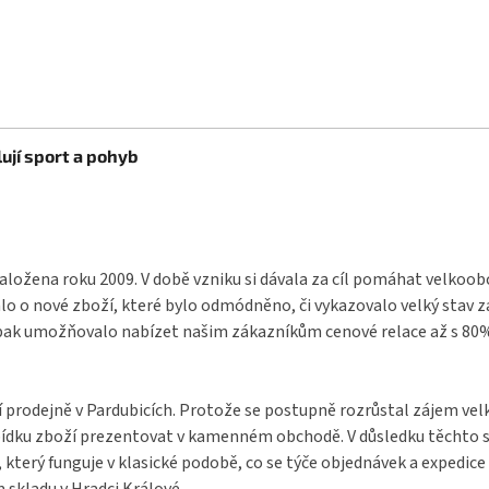
ují sport a pohyb
aložena roku 2009. V době vzniku si dávala za cíl pomáhat velkoo
o o nové zboží, které bylo odmódněno, či vykazovalo velký stav 
pak umožňovalo nabízet našim zákazníkům cenové relace až s 80% s
í prodejně v Pardubicích. Protože se postupně rozrůstal zájem ve
bídku zboží prezentovat v kamenném obchodě. V důsledku těchto s
terý funguje v klasické podobě, co se týče objednávek a expedice 