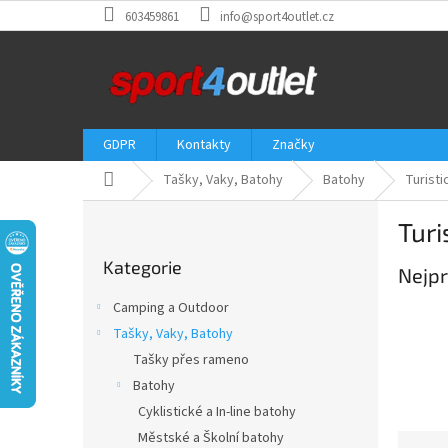
Přejít
603459861
info@sport4outlet.cz
na
obsah
GDPR
Kontakty
Značky
Domů
Tašky, Vaky, Batohy
Batohy
Turist
P
Turi
o
Přeskočit
s
Kategorie
kategorie
Nejpr
t
r
Camping a Outdoor
a
Tašky, Vaky, Batohy
n
Tašky přes rameno
n
í
Batohy
p
Cyklistické a In-line batohy
a
Městské a Školní batohy
Ř