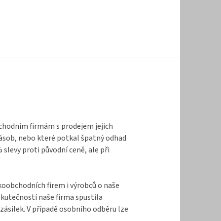
bchodním firmám s prodejem jejich
zásob, nebo které potkal špatný odhad
levy proti původní ceně, ale při
lkoobchodních firem i výrobců o naše
kutečností naše firma spustila
zásilek. V případě osobního odběru lze