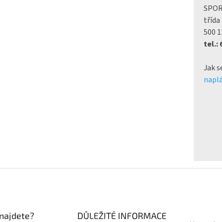
SPO
třída
500 1
tel.:
Jak s
naplá
najdete?
DŮLEŽITÉ INFORMACE