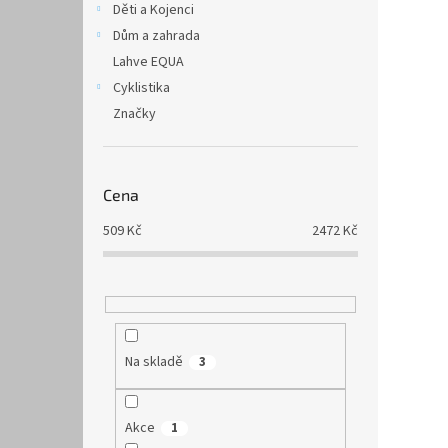
Děti a Kojenci
Dům a zahrada
Lahve EQUA
Cyklistika
Značky
Cena
509
Kč
2472
Kč
Na skladě
3
Akce
1