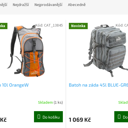
nější
Nejdražší
Nejprodávanější
Abecedně
Kód:
CAT_13845
Kód:
C
nka
Novinka
h 10l OrangeW
Batoh na záda 45l BLUE-GR
Skladem
(1 ks)
Skla
Do košíku
Do
 Kč
1 069 Kč