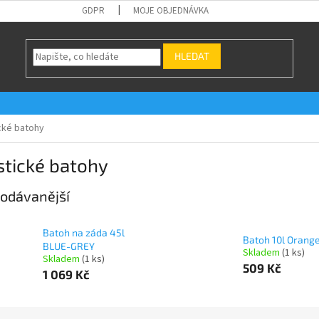
GDPR
MOJE OBJEDNÁVKA
HLEDAT
ické batohy
stické batohy
odávanější
Batoh na záda 45l
Batoh 10l Oran
BLUE-GREY
Skladem
(1 ks)
Skladem
(1 ks)
509 Kč
1 069 Kč