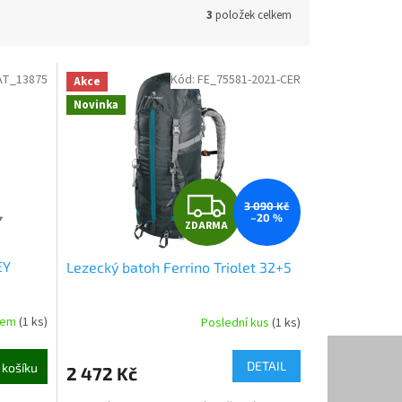
3
položek celkem
AT_13875
Kód:
FE_75581-2021-CER
Akce
Novinka
Z
3 090 Kč
–20 %
ZDARMA
D
EY
Lezecký batoh Ferrino Triolet 32+5
A
R
dem
(1 ks)
Poslední kus
(1 ks)
M
DETAIL
 košíku
2 472 Kč
A