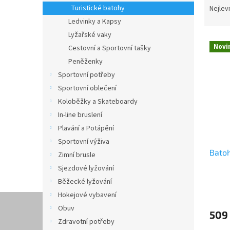
n
a
Turistické batohy
Nejlev
e
z
Ledvinky a Kapsy
l
e
Lyžařské vaky
V
n
Novi
Cestovní a Sportovní tašky
ý
í
Peněženky
p
p
i
r
Sportovní potřeby
s
o
Sportovní oblečení
p
d
Koloběžky a Skateboardy
r
u
In-line bruslení
o
k
Plavání a Potápění
d
t
Sportovní výživa
u
ů
Bato
k
Zimní brusle
t
Sjezdové lyžování
ů
Běžecké lyžování
Hokejové vybavení
Obuv
509
Zdravotní potřeby