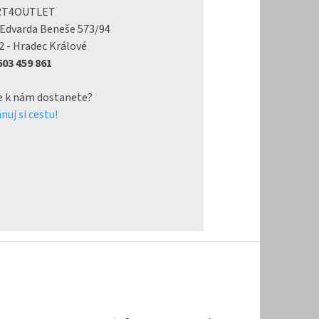
RT4OUTLET
 Edvarda Beneše 573/94
2 - Hradec Králové
 603 459 861
e k nám dostanete?
nuj si cestu!