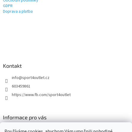
Obchodní podmínky
GDPR
Doprava a platba
Kontakt
info
@
sport4outlet.cz
603459861
https://www.fb.com/sport4outlet
Informace pro vás
GDPR
Používáme cookies, abychom Vám umožnili pohodlné