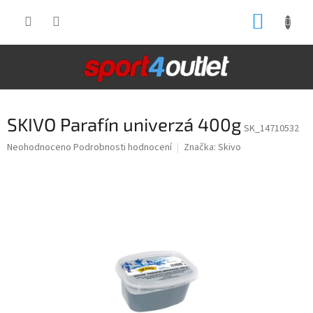
Přejít
NÁKUP
na
obsah
KOŠÍK
SKIVO Parafín univerzá 400g
SK_14710532
Průměrné
Neohodnoceno
Podrobnosti hodnocení
Značka:
Skivo
hodnocení
produktu
je
0,0
z
5
hvězdiček.