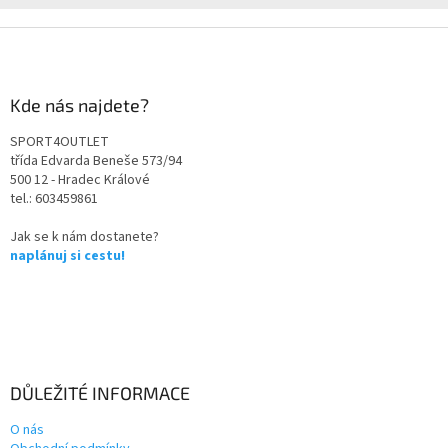
Kde nás najdete?
SPORT4OUTLET
třída Edvarda Beneše 573/94
500 12 - Hradec Králové
tel.: 603459861
Jak se k nám dostanete?
naplánuj si cestu!
DŮLEŽITÉ INFORMACE
O nás