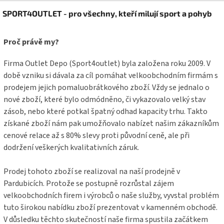
Z
SPORT4OUTLET - pro všechny, kteří milují sport a pohyb
á
p
a
Proč právě my?
t
í
Firma Outlet Depo (Sport4outlet) byla založena roku 2009. V
době vzniku si dávala za cíl pomáhat velkoobchodním firmám s
prodejem jejich pomaluobrátkového zboží. Vždy se jednalo o
nové zboží, které bylo odmódněno, či vykazovalo velký stav
zásob, nebo které potkal špatný odhad kapacity trhu. Takto
získané zboží nám pak umožňovalo nabízet našim zákazníkům
cenové relace až s 80% slevy proti původní ceně, ale při
dodržení veškerých kvalitativních záruk.
Prodej tohoto zboží se realizoval na naší prodejně v
Pardubicích. Protože se postupně rozrůstal zájem
velkoobchodních firem i výrobců o naše služby, vyvstal problém
tuto širokou nabídku zboží prezentovat v kamenném obchodě.
V důsledku těchto skutečností naše firma spustila začátkem