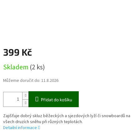
399 Kč
Měrná
Skladem
(2 ks)
cena:
Můžeme doručit do:
11.8.2026
Přidat do košíku
Zajišťuje dobrý skluz běžeckých a sjezdových lyží či snowboardů na
všech druzích sněhu při různých teplotách.
Detailní informace