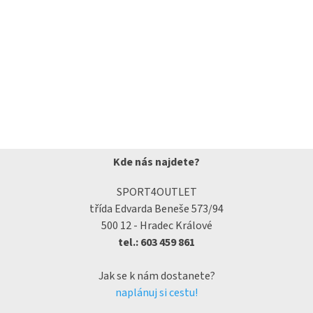
Kde nás najdete?
SPORT4OUTLET
třída Edvarda Beneše 573/94
500 12 - Hradec Králové
tel.: 603 459 861
Jak se k nám dostanete?
naplánuj si cestu!