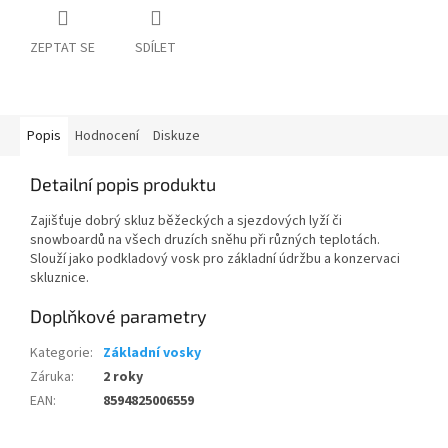
ZEPTAT SE
SDÍLET
Popis
Hodnocení
Diskuze
Detailní popis produktu
Zajišťuje dobrý skluz běžeckých a sjezdových lyží či
snowboardů na všech druzích sněhu při různých teplotách.
Slouží jako podkladový vosk pro základní údržbu a konzervaci
skluznice.
Doplňkové parametry
Kategorie
:
Základní vosky
Záruka
:
2 roky
EAN
:
8594825006559