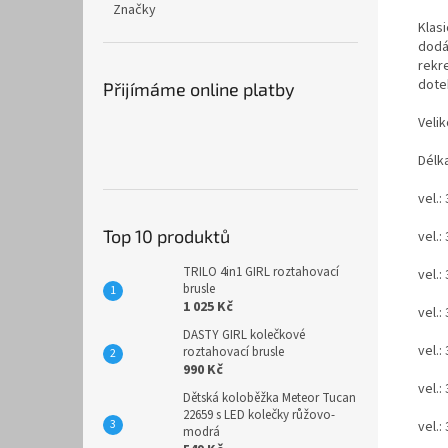
Značky
Klas
dodá
rekre
dotek
Přijímáme online platby
Velik
Délka
vel.:
Top 10 produktů
vel.:
TRILO 4in1 GIRL roztahovací
vel.:
brusle
1 025 Kč
vel.:
DASTY GIRL kolečkové
vel.:
roztahovací brusle
990 Kč
vel.:
Dětská koloběžka Meteor Tucan
22659 s LED kolečky růžovo-
vel.:
modrá