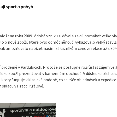
ují sport a pohyb
aložena roku 2009. V době vzniku si dávala za cíl pomáhat velkoo
o o nové zboží, které bylo odmódněno, či vykazovalo velký stav 
pak umožňovalo nabízet našim zákazníkům cenové relace až s 80% s
í prodejně v Pardubicích. Protože se postupně rozrůstal zájem ve
bídku zboží prezentovat v kamenném obchodě. V důsledku těchto s
terý funguje v klasické podobě, co se týče objednávek a expedice 
 skladu v Hradci Králové.