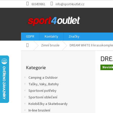
Přejít
603459861
info@sport4outlet.cz
na
obsah
GDPR
Kontakty
Značky
Domů
Zimní brusle
DREAM WHITE II krasokomple
P
DRE
o
Přeskočit
s
Kategorie
kategorie
Novin
t
r
Camping a Outdoor
a
Tašky, Vaky, Batohy
n
Sportovní potřeby
n
í
Sportovní oblečení
p
Koloběžky a Skateboardy
a
In-line bruslení