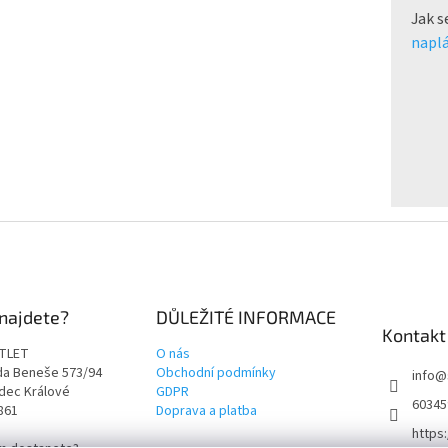
Jak s
naplá
najdete?
DŮLEŽITÉ INFORMACE
Kontakt
TLET
O nás
rda Beneše 573/94
Obchodní podmínky
info
@
adec Králové
GDPR
60345
9861
Doprava a platba
https