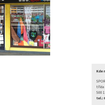
Kde 
SPO
třída
500 1
tel.: