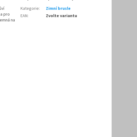
šví
Kategorie
:
Zimní brusle
na pro
EAN
:
Zvolte variantu
íjemná na