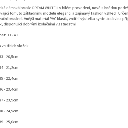
ická dámská brusle DREAM WHITE II v bílém provedení, nově s hnědou pode
vající tomuto základnímu modelu eleganci a zajímavý fashion vzhled. Urče
ační bruslení. Vnější materiál PVC klasik, vnitřní výstelka syntetická vlna př
, disponující dobrými izolačními vlastnostmi.
ost: 33 - 43
 vnitřních vložek:
 33 - 20,5cm
 34 - 21,2cm
 35 - 22,4cm
 36 - 23,4cm
 37 - 23,9cm
 38 - 24,5cm
 39 - 25,0cm