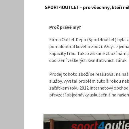
Z
SPORT4OUTLET - pro všechny, kteří mil
á
p
a
Proč právě my?
t
í
Firma Outlet Depo (Sport4outlet) byla z
pomaluobrátkového zboží. Vždy se jednal
kapacity trhu. Takto získané zboží nám 
dodržení veškerých kvalitativních záruk.
Prodej tohoto zboží se realizoval na naš
služby, vyvstal problém tuto širokou na
začátkem roku 2012 internetový obchod, k
převzetí objednávky uskutečnit na našem