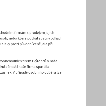
bchodním firmám s prodejem jejich
zásob, nebo které potkal špatný odhad
levy proti původní ceně, ale při
lkoobchodních firem i výrobců o naše
kutečností naše firma spustila
zásilek. V případě osobního odběru lze