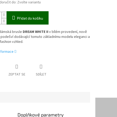
oručit do:
Zvolte variantu
Přidat do košíku
 dámská brusle
DREAM WHITE
II
v bílém provedení, nově
 podešví dodávající tomuto základnímu modelu eleganci a
fashion vzhled.
informace
ZEPTAT SE
SDÍLET
Doplňkové parametry