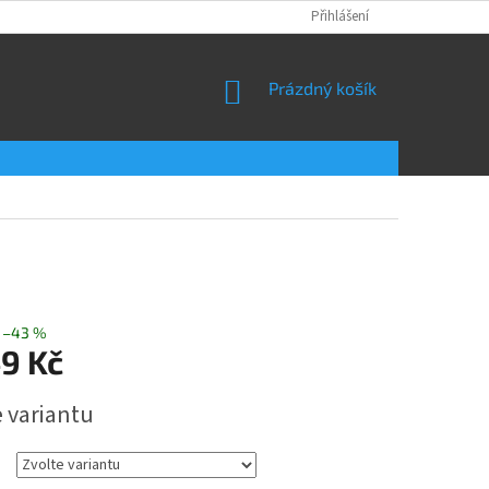
Přihlášení
NÁKUPNÍ
Prázdný košík
KOŠÍK
–43 %
49 Kč
e variantu