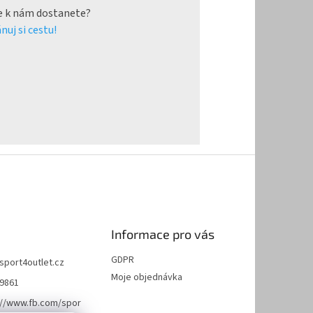
e k nám dostanete?
nuj si cestu!
Informace pro vás
GDPR
sport4outlet.cz
Moje objednávka
9861
://www.fb.com/spor