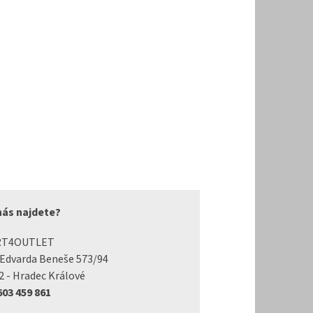
nás najdete?
RT4OUTLET
 Edvarda Beneše 573/94
2 - Hradec Králové
 603 459 861