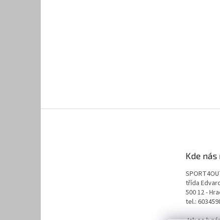
Kde nás 
SPORT4OU
třída Edva
500 12 - Hr
tel.: 60345