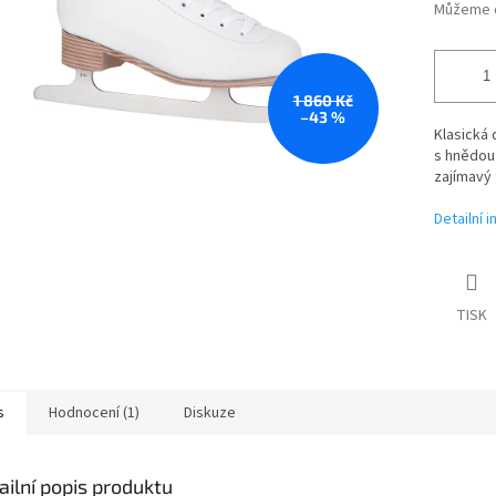
Můžeme d
1 860 Kč
–43 %
Klasická
s hnědou
zajímavý 
Detailní 
TISK
s
Hodnocení (1)
Diskuze
ailní popis produktu