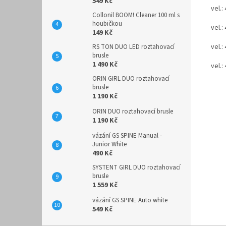
549 Kč
vel.:
Collonil BOOM! Cleaner 100 ml s
houbičkou
vel.:
149 Kč
vel.:
RS TON DUO LED roztahovací
brusle
1 490 Kč
vel.:
ORIN GIRL DUO roztahovací
brusle
1 190 Kč
ORIN DUO roztahovací brusle
1 190 Kč
vázání GS SPINE Manual -
Junior White
490 Kč
SYSTENT GIRL DUO roztahovací
brusle
1 559 Kč
vázání GS SPINE Auto white
549 Kč