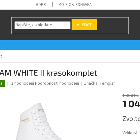
GDPR
MOJE OBJEDNÁVKA
HLEDAT
t
AM WHITE II krasokomplet
Průměrné
1 hodnocení
Podrobnosti hodnocení
Značka:
Tempish
ka
hodnocení
produktu
1 860 Kč
je
1 0
5,0
z
Měrná
Zvolt
5
cena:
hvězdiček.
Velikost: