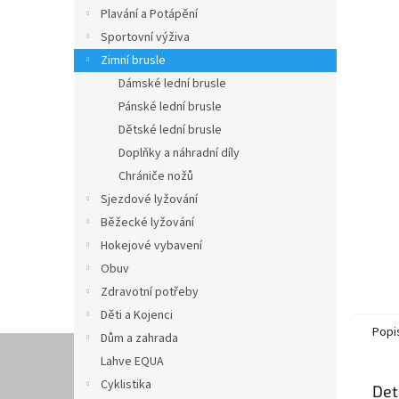
n
Plavání a Potápění
e
Sportovní výživa
l
Zimní brusle
Dámské lední brusle
Pánské lední brusle
Dětské lední brusle
Doplňky a náhradní díly
Chrániče nožů
Sjezdové lyžování
Běžecké lyžování
Hokejové vybavení
Obuv
Zdravotní potřeby
Děti a Kojenci
Popi
Dům a zahrada
Lahve EQUA
Cyklistika
Det