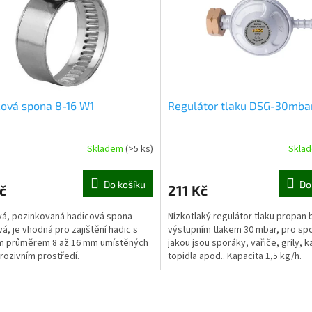
ová spona 8-16 W1
Regulátor tlaku DSG-30mba
Skladem
(>5 ks)
Skla
Do košíku
Do
č
211 Kč
á, pozinkovaná hadicová spona
Nízkotlaký regulátor tlaku propan 
á, je vhodná pro zajištění hadic s
výstupním tlakem 30 mbar, pro sp
m průměrem 8 až 16 mm umístěných
jakou jsou sporáky, vařiče, grily, 
rozivním prostředí.
topidla apod.. Kapacita 1,5 kg/h.
O
v