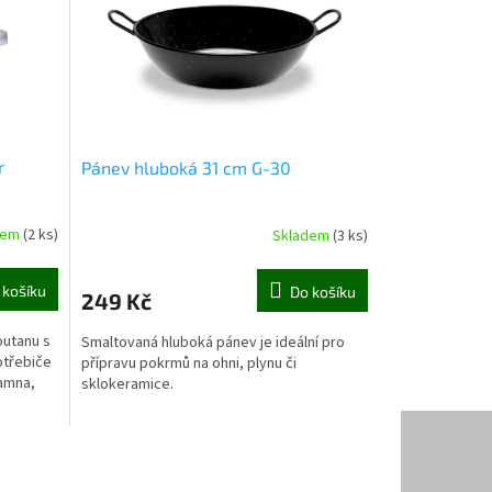
r
Pánev hluboká 31 cm G-30
dem
(2 ks)
Skladem
(3 ks)
 košíku
Do košíku
249 Kč
butanu s
Smaltovaná hluboká pánev je ideální pro
otřebiče
přípravu pokrmů na ohni, plynu či
kamna,
sklokeramice.