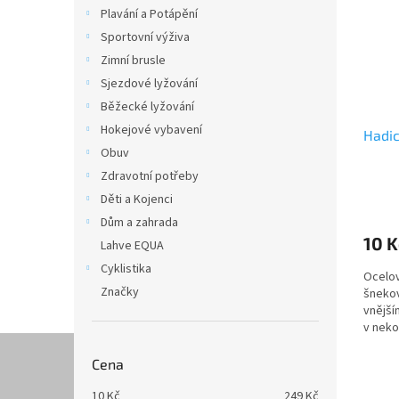
i
r
n
Plavání a Potápění
s
o
e
Sportovní výživa
p
d
l
r
u
Zimní brusle
o
k
Sjezdové lyžování
d
t
Běžecké lyžování
u
ů
Hokejové vybavení
Hadic
k
Obuv
t
ů
Zdravotní potřeby
Děti a Kojenci
Dům a zahrada
10 K
Lahve EQUA
Cyklistika
Ocelov
Značky
šnekov
vnější
v neko
Cena
10
Kč
249
Kč