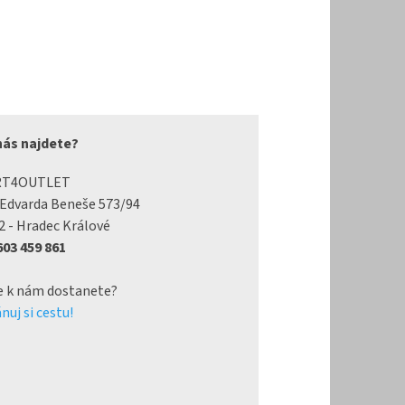
nás najdete?
RT4OUTLET
 Edvarda Beneše 573/94
2 - Hradec Králové
 603 459 861
e k nám dostanete?
nuj si cestu!