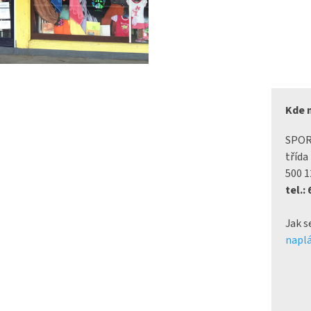
Kde 
SPO
třída
500 1
tel.:
Jak s
naplá