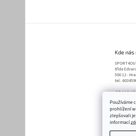
Kde nás 
SPORT4OU
třída Edva
500 12 - Hr
tel.: 60345
Jak se k n
naplánuj s
Používáme c
prohlížení w
zlepšovali j
informací
zd