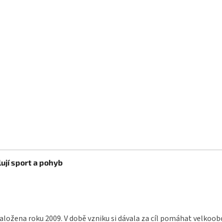
ují sport a pohyb
aložena roku 2009. V době vzniku si dávala za cíl pomáhat velkoo