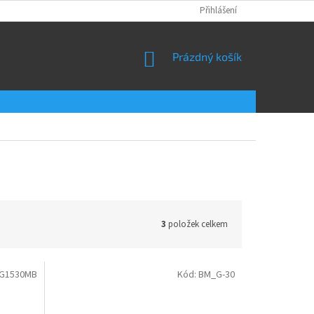
Přihlášení
NÁKUPNÍ
Prázdný košík
KOŠÍK
3
položek celkem
G1530MB
Kód:
BM_G-30