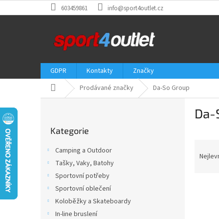
Přejít
603459861
info@sport4outlet.cz
na
obsah
GDPR
Kontakty
Značky
Domů
Prodávané značky
Da-So Group
P
Da-
o
Přeskočit
s
Kategorie
kategorie
t
Ř
r
Camping a Outdoor
a
a
Nejlev
Tašky, Vaky, Batohy
z
n
Sportovní potřeby
e
n
V
n
í
Sportovní oblečení
ý
í
p
Koloběžky a Skateboardy
p
p
a
In-line bruslení