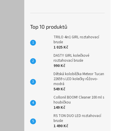
Top 10 produktů
TRILO 4in1 GIRL roztahovací
brusle
1 025 Kč
DASTY GIRL kolečkové
roztahovací brusle
990 Kč
Dětská koloběžka Meteor Tucan
22659 s LED kolečky růžovo-
modrá
549 Kč
Collonil BOOM! Cleaner 100 ml s
houbičkou
149 Kč
RS TON DUO LED roztahovací
brusle
1 490 Kč