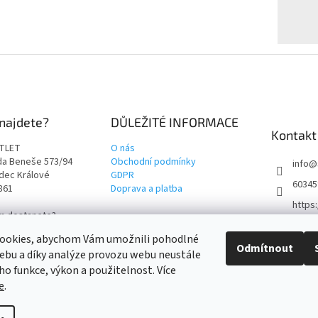
najdete?
DŮLEŽITÉ INFORMACE
Kontakt
TLET
O nás
rda Beneše 573/94
Obchodní podmínky
info
@
adec Králové
GDPR
60345
9861
Doprava a platba
https
ám dostanete?
t4outl
i cestu!
ookies, abychom Vám umožnili pohodlné
Odmítnout
ebu a díky analýze provozu webu neustále
eho funkce, výkon a použitelnost. Více
e
.