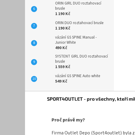
ORIN GIRL DUO roztahovací
brusle
1 190 Kč
ORIN DUO roztahovací brusle
1 190 Kč
vázání GS SPINE Manual -
Junior White
490 Kč
SYSTENT GIRL DUO roztahovací
brusle
1 559 Kč
vázání GS SPINE Auto white
549 Kč
Z
SPORT4OUTLET - pro všechny, kteří mil
á
p
a
Proč právě my?
t
í
Firma Outlet Depo (Sport4outlet) byla z