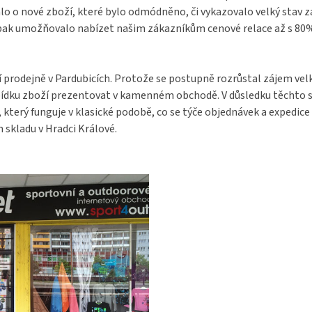
o o nové zboží, které bylo odmódněno, či vykazovalo velký stav 
pak umožňovalo nabízet našim zákazníkům cenové relace až s 80% s
í prodejně v Pardubicích. Protože se postupně rozrůstal zájem ve
bídku zboží prezentovat v kamenném obchodě. V důsledku těchto s
terý funguje v klasické podobě, co se týče objednávek a expedice 
 skladu v Hradci Králové.