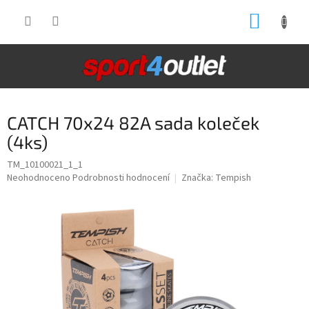
Přejít
NÁKUP
na
obsah
KOŠÍK
CATCH 70x24 82A sada koleček
(4ks)
TM_10100021_1_1
Průměrné
Neohodnoceno
Podrobnosti hodnocení
Značka:
Tempish
hodnocení
produktu
je
0,0
z
5
hvězdiček.