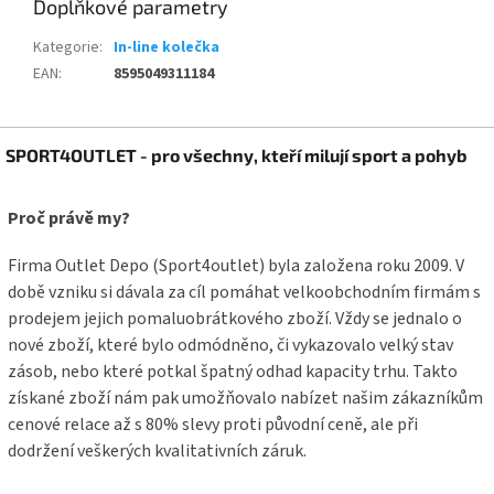
Doplňkové parametry
Kategorie
:
In-line kolečka
EAN
:
8595049311184
Z
SPORT4OUTLET - pro všechny, kteří milují sport a pohyb
á
p
a
Proč právě my?
t
í
Firma Outlet Depo (Sport4outlet) byla založena roku 2009. V
době vzniku si dávala za cíl pomáhat velkoobchodním firmám s
prodejem jejich pomaluobrátkového zboží. Vždy se jednalo o
nové zboží, které bylo odmódněno, či vykazovalo velký stav
zásob, nebo které potkal špatný odhad kapacity trhu. Takto
získané zboží nám pak umožňovalo nabízet našim zákazníkům
cenové relace až s 80% slevy proti původní ceně, ale při
dodržení veškerých kvalitativních záruk.