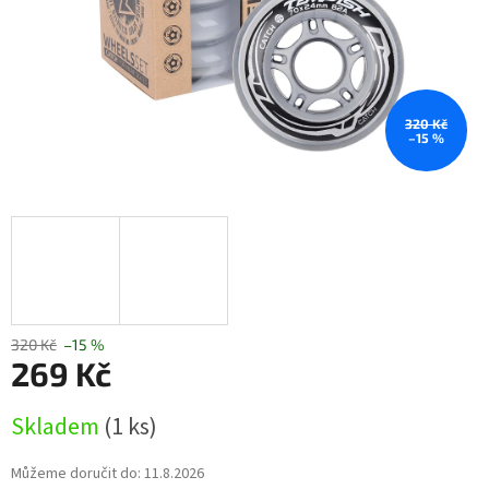
320 Kč
–15 %
320 Kč
–15 %
269 Kč
Měrná
Skladem
(1 ks)
cena:
Můžeme doručit do:
11.8.2026