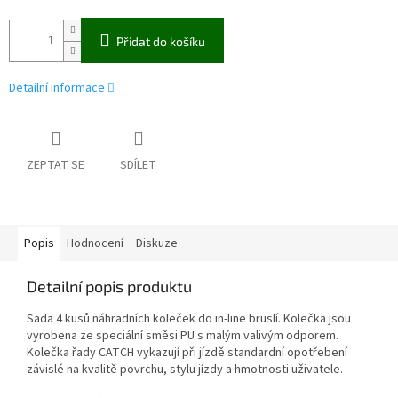
Přidat do košíku
Detailní informace
ZEPTAT SE
SDÍLET
Popis
Hodnocení
Diskuze
Detailní popis produktu
Sada 4 kusů náhradních koleček do in-line bruslí. Kolečka jsou
vyrobena ze speciální směsi PU s malým valivým odporem.
Kolečka řady CATCH vykazují při jízdě standardní opotřebení
závislé na kvalitě povrchu, stylu jízdy a hmotnosti uživatele.