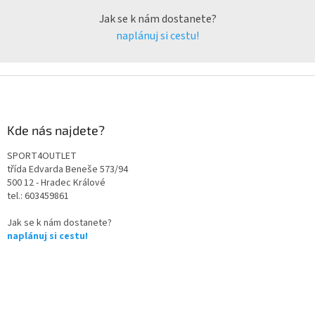
Jak se k nám dostanete?
naplánuj si cestu!
Kde nás najdete?
SPORT4OUTLET
třída Edvarda Beneše 573/94
500 12 - Hradec Králové
tel.: 603459861
Jak se k nám dostanete?
naplánuj si cestu!