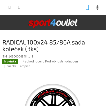
Přejít
NÁKUP
na
obsah
KOŠÍK
RADICAL 100x24 85/86A sada
koleček (3ks)
TM_10100004148_1_1
Průměrné
Neohodnoceno
Podrobnosti hodnocení
Novinka
hodnocení
Značka:
Tempish
produktu
je
0,0
z
5
hvězdiček.