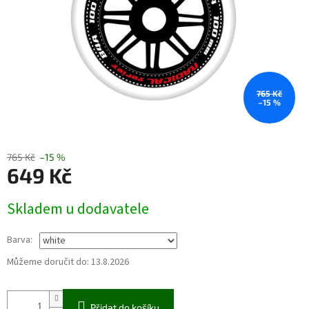
765 Kč
–15 %
765 Kč
–15 %
649 Kč
Měrná
Skladem u dodavatele
cena:
Barva:
Můžeme doručit do:
13.8.2026
Přidat do košíku