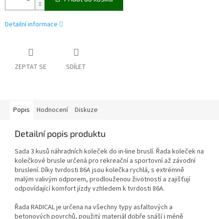
Detailní informace
ZEPTAT SE
SDÍLET
Popis
Hodnocení
Diskuze
Detailní popis produktu
Sada 3 kusů náhradních koleček do in-line bruslí. Řada koleček na
kolečkové brusle určená pro rekreační a sportovní až závodní
bruslení. Díky tvrdosti 86A jsou kolečka rychlá, s extrémně
malým valivým odporem, prodlouženou životností a zajišťují
odpovídající komfort jízdy vzhledem k tvrdosti 86A.
Řada RADICAL je určena na všechny typy asfaltových a
betonových povrchů, použitý materiál dobře snáší i méně