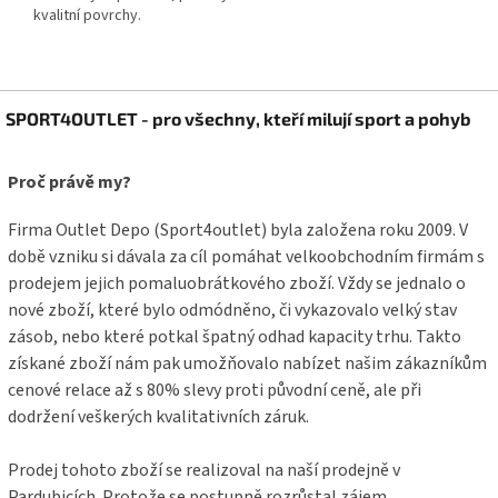
kvalitní povrchy.
Z
SPORT4OUTLET - pro všechny, kteří milují sport a pohyb
á
p
a
Proč právě my?
t
í
Firma Outlet Depo (Sport4outlet) byla založena roku 2009. V
době vzniku si dávala za cíl pomáhat velkoobchodním firmám s
prodejem jejich pomaluobrátkového zboží. Vždy se jednalo o
nové zboží, které bylo odmódněno, či vykazovalo velký stav
zásob, nebo které potkal špatný odhad kapacity trhu. Takto
získané zboží nám pak umožňovalo nabízet našim zákazníkům
cenové relace až s 80% slevy proti původní ceně, ale při
dodržení veškerých kvalitativních záruk.
Prodej tohoto zboží se realizoval na naší prodejně v
Pardubicích. Protože se postupně rozrůstal zájem