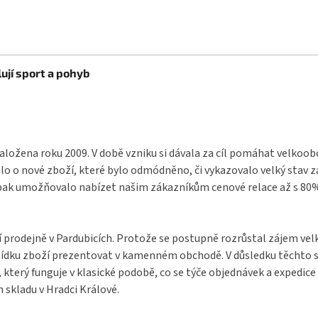
ují sport a pohyb
aložena roku 2009. V době vzniku si dávala za cíl pomáhat velkoo
o o nové zboží, které bylo odmódněno, či vykazovalo velký stav 
pak umožňovalo nabízet našim zákazníkům cenové relace až s 80% s
í prodejně v Pardubicích. Protože se postupně rozrůstal zájem ve
bídku zboží prezentovat v kamenném obchodě. V důsledku těchto s
terý funguje v klasické podobě, co se týče objednávek a expedice 
 skladu v Hradci Králové.