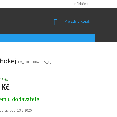
Přihlášení
NÁKUPNÍ
Prázdný košík
KOŠÍK
hokej
TM_101000040005_1_1
13 %
 Kč
em u dodavatele
oručit do:
13.8.2026