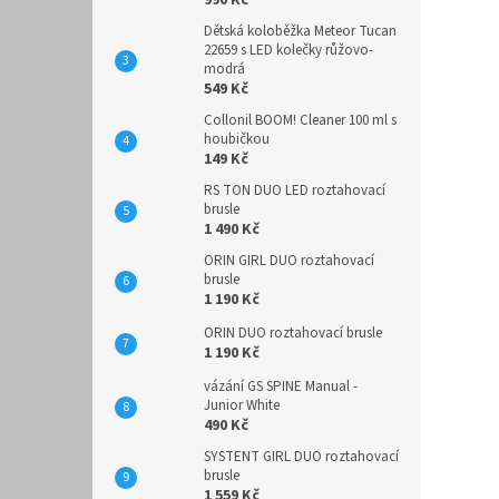
990 Kč
Dětská koloběžka Meteor Tucan
22659 s LED kolečky růžovo-
modrá
549 Kč
Collonil BOOM! Cleaner 100 ml s
houbičkou
149 Kč
RS TON DUO LED roztahovací
brusle
1 490 Kč
ORIN GIRL DUO roztahovací
brusle
1 190 Kč
ORIN DUO roztahovací brusle
1 190 Kč
vázání GS SPINE Manual -
Junior White
490 Kč
SYSTENT GIRL DUO roztahovací
brusle
1 559 Kč