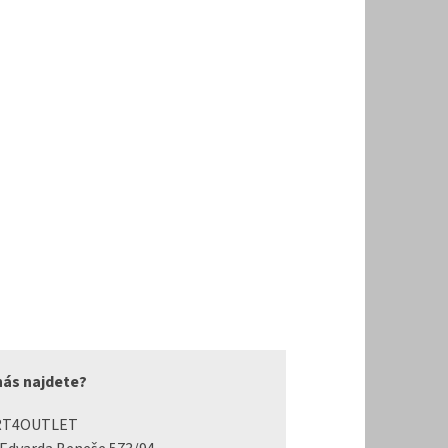
nás najdete?
RT4OUTLET