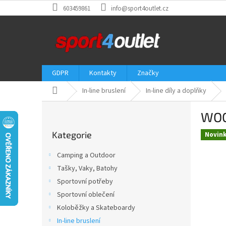
Přejít
603459861
info@sport4outlet.cz
na
obsah
GDPR
Kontakty
Značky
Domů
In-line bruslení
In-line díly a doplňky
P
WOO
o
Přeskočit
s
Kategorie
kategorie
Novin
t
r
Camping a Outdoor
a
Tašky, Vaky, Batohy
n
Sportovní potřeby
n
í
Sportovní oblečení
p
Koloběžky a Skateboardy
a
In-line bruslení