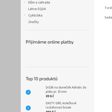
Dům a zahrada
Tvrd
Lahve EQUA
Cyklistika
Sada
Značky
Přijímáme online platby
Top 10 produktů
Držák na slunečník Adriatic do
písku pr. 35 mm
89 Kč
DASTY GIRL kolečkové
roztahovací brusle