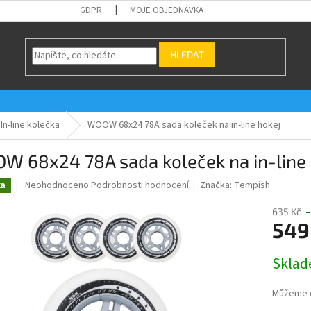
GDPR
MOJE OBJEDNÁVKA
HLEDAT
In-line kolečka
WOOW 68x24 78A sada koleček na in-line hokej
W 68x24 78A sada koleček na in-line 
Průměrné
Neohodnoceno
Podrobnosti hodnocení
Značka:
Tempish
ka
hodnocení
produktu
635 Kč
–
je
549
0,0
z
Měrná
Sklad
5
cena:
hvězdiček.
Můžeme d