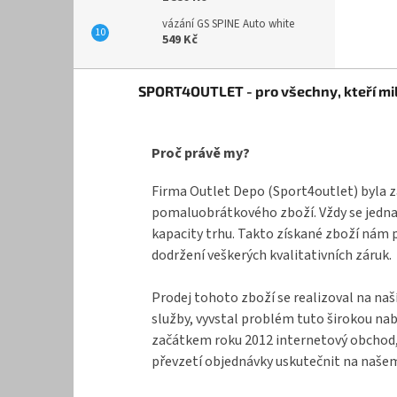
vázání GS SPINE Auto white
549 Kč
Z
SPORT4OUTLET - pro všechny, kteří mil
á
p
a
Proč právě my?
t
í
Firma Outlet Depo (Sport4outlet) byla z
pomaluobrátkového zboží. Vždy se jednal
kapacity trhu. Takto získané zboží nám 
dodržení veškerých kvalitativních záruk.
Prodej tohoto zboží se realizoval na naš
služby, vyvstal problém tuto širokou na
začátkem roku 2012 internetový obchod, k
převzetí objednávky uskutečnit na našem