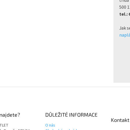
třída
500 1
tel.:
Jak s
naplá
najdete?
DŮLEŽITÉ INFORMACE
Kontakt
TLET
O nás