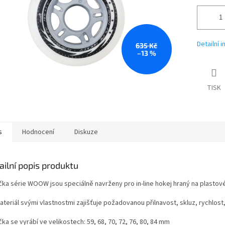
Detailní 
635 Kč
–13 %
TISK
s
Hodnocení
Diskuze
ailní popis produktu
čka série WOOW jsou speciálně navrženy pro in-line hokej hraný na plasto
teriál svými vlastnostmi zajišťuje požadovanou přilnavost, skluz, rychlost, 
ka se vyrábí ve velikostech: 59, 68, 70, 72, 76, 80, 84 mm