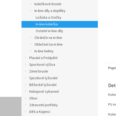
n
kolečkové brusle
e
In-line díly a doplňky
l
Ložiska a Osičky
In-line kolečka
Ostatní in-line díly
Chrániče na in-line
Oblečení na in-line
In-line helmy
Plavání a Potápění
Sportovní výživa
Popi
Zimní brusle
Sjezdové lyžování
Běžecké lyžování
Det
Hokejové vybavení
Kole
Obuv
PU ma
Zdravotní potřeby
Děti a Kojenci
Koleč