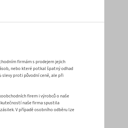
bchodním firmám s prodejem jejich
zásob, nebo které potkal špatný odhad
levy proti původní ceně, ale při
lkoobchodních firem i výrobců o naše
kutečností naše firma spustila
zásilek. V případě osobního odběru lze