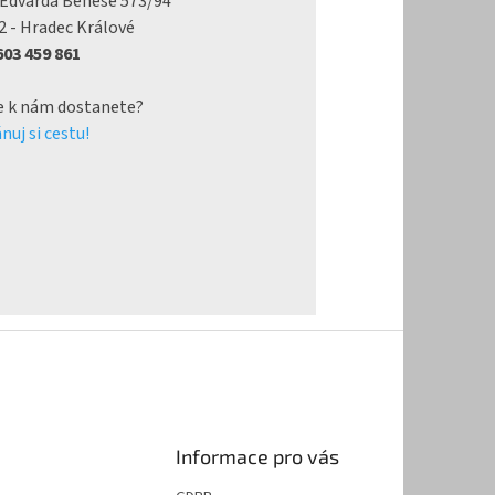
 Edvarda Beneše 573/94
2 - Hradec Králové
 603 459 861
e k nám dostanete?
nuj si cestu!
Informace pro vás