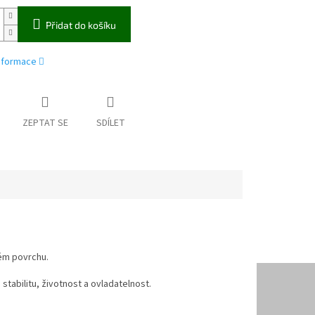
Přidat do košíku
informace
ZEPTAT SE
SDÍLET
vém povrchu.
stabilitu, životnost a ovladatelnost.