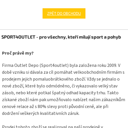
ZPĚT DO OBCHODU
Z
SPORT4OUTLET - pro všechny, kteří milují sport a pohyb
á
p
a
Proč právě my?
t
í
Firma Outlet Depo (Sport4outlet) byla založena roku 2009. V
době vzniku si dávala za cíl pomáhat velkoobchodním firmám s
prodejem jejich pomaluobrátkového zboží. Vždy se jednalo o
nové zboží, které bylo odmódněno, či vykazovalo velký stav
zásob, nebo které potkal špatný odhad kapacity trhu. Takto
získané zboží nám pak umožňovalo nabízet našim zákazníkům
cenové relace až s 80% slevy proti původní ceně, ale při
dodržení veškerých kvalitativních záruk.
Prodej tohoto zboží se realizoval na naší prodejně v