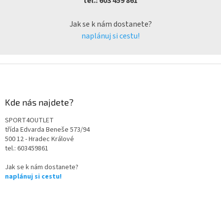
tel.: 603 459 861
Jak se k nám dostanete?
naplánuj si cestu!
Kde nás najdete?
SPORT4OUTLET
třída Edvarda Beneše 573/94
500 12 - Hradec Králové
tel.: 603459861
Jak se k nám dostanete?
naplánuj si cestu!