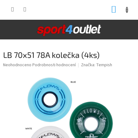
Přejít
NÁKUP
na
obsah
KOŠÍK
LB 70x51 78A kolečka (4ks)
Průměrné
Neohodnoceno
Podrobnosti hodnocení
Značka:
Tempish
hodnocení
produktu
je
0,0
z
5
hvězdiček.