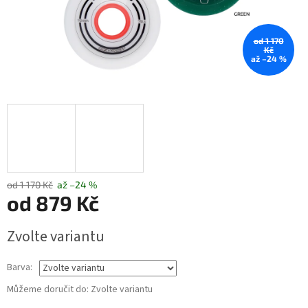
od 1 170
Kč
až –24 %
od 1 170 Kč
až –24 %
od
879 Kč
Měrná
Zvolte variantu
cena:
Barva:
Můžeme doručit do:
Zvolte variantu