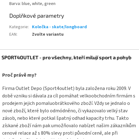
Barva: blue, white, green
Doplňkové parametry
Kategorie
:
Kolečka - skate/longboard
EAN
:
Zvolte variantu
Z
SPORT4OUTLET - pro všechny, kteří milují sport a pohyb
á
p
a
Proč právě my?
t
í
Firma Outlet Depo (Sport4outlet) byla založena roku 2009. V
době vzniku si dávala za cíl pomáhat velkoobchodním firmám s
prodejem jejich pomaluobrátkového zboží. Vždy se jednalo o
nové zboží, které bylo odmódněno, či vykazovalo velký stav
zásob, nebo které potkal špatný odhad kapacity trhu. Takto
získané zboží nám pak umožňovalo nabízet našim zákazníkům
cenové relace až s 80% slevy proti původní ceně, ale při