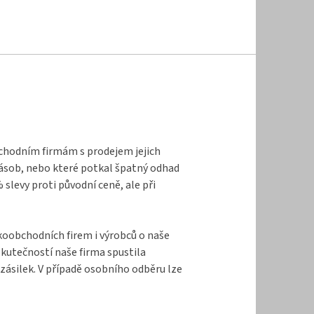
bchodním firmám s prodejem jejich
zásob, nebo které potkal špatný odhad
levy proti původní ceně, ale při
lkoobchodních firem i výrobců o naše
kutečností naše firma spustila
zásilek. V případě osobního odběru lze