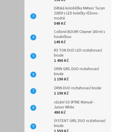
990 Kč
Dětská koloběžka Meteor Tucan
22659 s LED kolečky růžovo-
modrá
549 Kč
Collonil BOOM! Cleaner 100 ml s
houbičkou
149 Kč
RS TON DUO LED roztahovací
brusle
1 490 Kč
ORIN GIRL DUO roztahovací
brusle
1 190 Kč
ORIN DUO roztahovací brusle
1 190 Kč
vázání GS SPINE Manual -
Junior White
490 Kč
SYSTENT GIRL DUO roztahovací
brusle
1 559 Kč