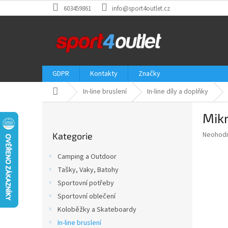
Přejít
603459861
info@sport4outlet.cz
na
obsah
GDPR
Kontakty
Značky
Domů
In-line bruslení
In-line díly a doplňky
P
Mikr
o
Přeskočit
s
Průměr
Neohod
Kategorie
kategorie
t
hodnoce
r
produkt
Camping a Outdoor
a
je
Tašky, Vaky, Batohy
0,0
n
z
Sportovní potřeby
n
5
í
Sportovní oblečení
hvězdič
p
Koloběžky a Skateboardy
a
In-line bruslení