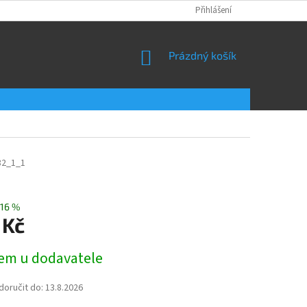
Přihlášení
NÁKUPNÍ
Prázdný košík
KOŠÍK
82_1_1
16 %
 Kč
em u dodavatele
oručit do:
13.8.2026