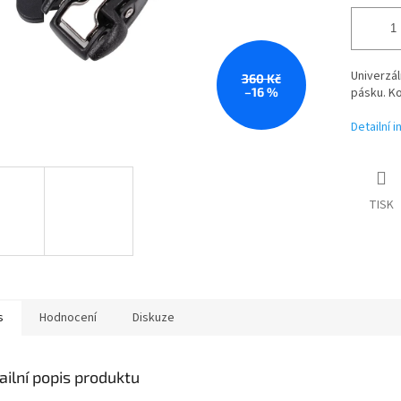
Univerzál
360 Kč
–16 %
pásku. K
Detailní 
TISK
s
Hodnocení
Diskuze
ailní popis produktu