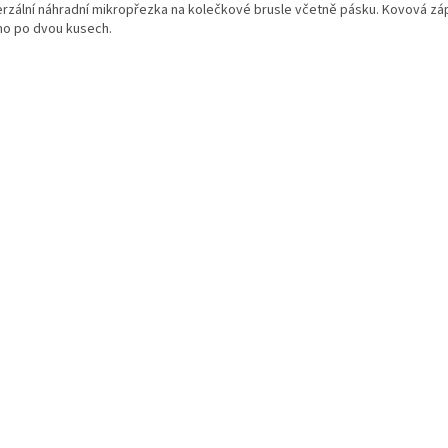
erzální náhradní mikropřezka na kolečkové brusle včetně pásku. Kovová zá
no po dvou kusech.