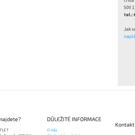
třída
500 1
tel.:
Jak s
naplá
najdete?
DŮLEŽITÉ INFORMACE
Kontakt
TLET
O nás