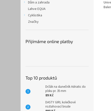
Univ
Dům a zahrada
Bale
Lahve EQUA
Cyklistika
Značky
Přijímáme online platby
Top 10 produktů
Držák na slunečník Adriatic do
písku pr. 35 mm
89 Kč
DASTY GIRL kolečkové
roztahovací brusle