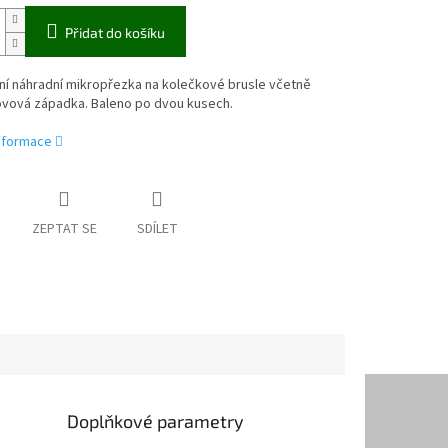
Přidat do košíku
ní náhradní mikropřezka na kolečkové brusle včetně
ovová západka. Baleno po dvou kusech.
informace
ZEPTAT SE
SDÍLET
Doplňkové parametry