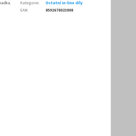
padka.
Kategorie
:
Ostatní in-line díly
EAN
:
8592678023808