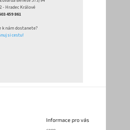
 Edvarda Beneše 573/94
2 - Hradec Králové
 603 459 861
e k nám dostanete?
nuj si cestu!
Informace pro vás