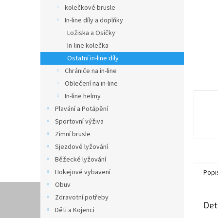
n
kolečkové brusle
e
In-line díly a doplňky
l
Ložiska a Osičky
In-line kolečka
Ostatní in-line díly
Chrániče na in-line
Oblečení na in-line
In-line helmy
Plavání a Potápění
Sportovní výživa
Zimní brusle
Sjezdové lyžování
Běžecké lyžování
Hokejové vybavení
Popi
Obuv
Zdravotní potřeby
Det
Děti a Kojenci