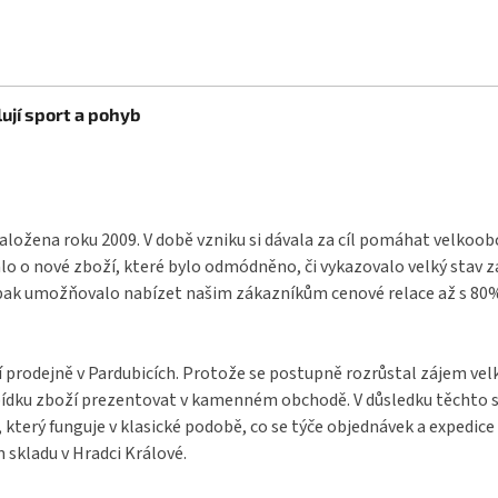
ují sport a pohyb
aložena roku 2009. V době vzniku si dávala za cíl pomáhat velkoo
o o nové zboží, které bylo odmódněno, či vykazovalo velký stav 
pak umožňovalo nabízet našim zákazníkům cenové relace až s 80% s
í prodejně v Pardubicích. Protože se postupně rozrůstal zájem ve
bídku zboží prezentovat v kamenném obchodě. V důsledku těchto s
terý funguje v klasické podobě, co se týče objednávek a expedice 
 skladu v Hradci Králové.