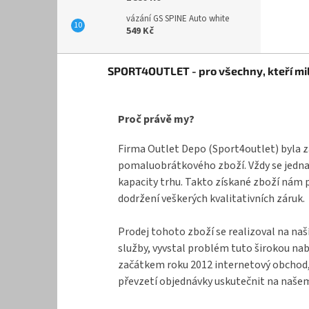
vázání GS SPINE Auto white
549 Kč
Z
SPORT4OUTLET - pro všechny, kteří mil
á
p
a
Proč právě my?
t
í
Firma Outlet Depo (Sport4outlet) byla z
pomaluobrátkového zboží. Vždy se jednal
kapacity trhu. Takto získané zboží nám 
dodržení veškerých kvalitativních záruk.
Prodej tohoto zboží se realizoval na naš
služby, vyvstal problém tuto širokou na
začátkem roku 2012 internetový obchod, k
převzetí objednávky uskutečnit na našem