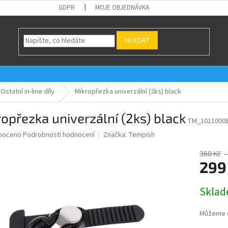
GDPR
MOJE OBJEDNÁVKA
HLEDAT
Ostatní in-line díly
Mikropřezka univerzální (2ks) black
opřezka univerzální (2ks) black
TM_1011000
né
noceno
Podrobnosti hodnocení
Značka:
Tempish
ní
u
360 Kč
–
299
Měrná
Sklad
cena:
ek.
Můžeme d