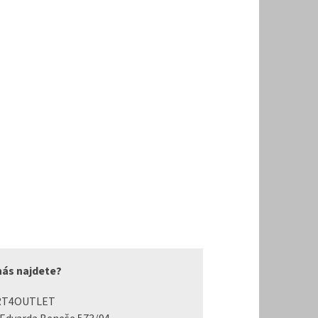
nás najdete?
RT4OUTLET