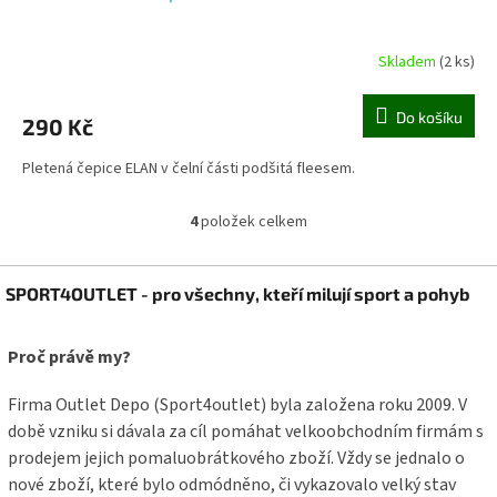
Skladem
(2 ks)
Do košíku
290 Kč
Pletená čepice ELAN v čelní části podšitá fleesem.
4
položek celkem
O
v
l
Z
á
SPORT4OUTLET - pro všechny, kteří milují sport a pohyb
á
d
p
a
a
Proč právě my?
c
t
í
í
p
Firma Outlet Depo (Sport4outlet) byla založena roku 2009. V
r
době vzniku si dávala za cíl pomáhat velkoobchodním firmám s
v
prodejem jejich pomaluobrátkového zboží. Vždy se jednalo o
k
y
nové zboží, které bylo odmódněno, či vykazovalo velký stav