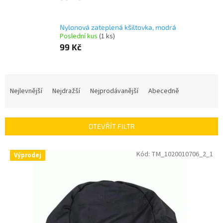
Nylonová zateplená kšiltovka, modrá
Poslední kus
(1 ks)
99 Kč
Ř
a
Nejlevnější
Nejdražší
Nejprodávanější
Abecedně
z
e
n
OTEVŘÍT FILTR
í
p
V
Kód:
TM_1020010706_2_1
r
Výprodej
ý
o
p
d
i
u
s
k
p
t
r
ů