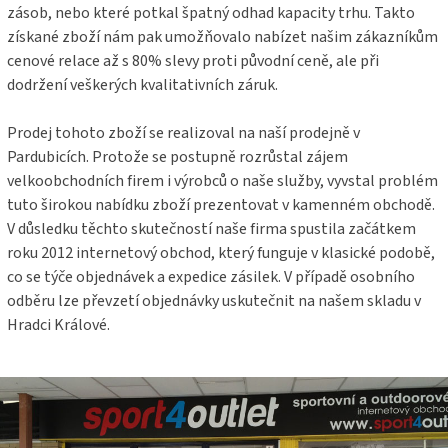
v
zásob, nebo které potkal špatný odhad kapacity trhu. Takto
ý
získané zboží nám pak umožňovalo nabízet našim zákazníkům
p
cenové relace až s 80% slevy proti původní ceně, ale při
i
s
dodržení veškerých kvalitativních záruk.
u
Prodej tohoto zboží se realizoval na naší prodejně v
Pardubicích. Protože se postupně rozrůstal zájem
velkoobchodních firem i výrobců o naše služby, vyvstal problém
tuto širokou nabídku zboží prezentovat v kamenném obchodě.
V důsledku těchto skutečností naše firma spustila začátkem
roku 2012 internetový obchod, který funguje v klasické podobě,
co se týče objednávek a expedice zásilek. V případě osobního
odběru lze převzetí objednávky uskutečnit na našem skladu v
Hradci Králové.