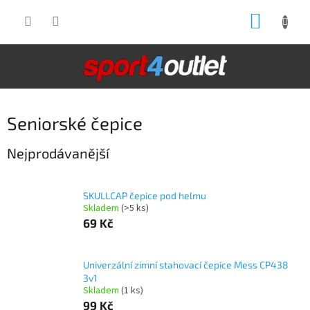
Přejít
NÁKUP
na
obsah
KOŠÍK
Seniorské čepice
Nejprodávanější
SKULLCAP čepice pod helmu
Skladem
(>5 ks)
69 Kč
Univerzální zimní stahovací čepice Mess CP438
3v1
Skladem
(1 ks)
99 Kč