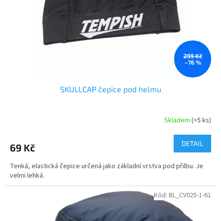
o
d
u
k
t
ů
299 Kč
–76 %
SKULLCAP čepice pod helmu
Skladem
(>5 ks)
DETAIL
69 Kč
Tenká, elastická čepice určená jako základní vrstva pod přilbu. Je
velmi lehká.
Kód:
BL_CV025-1-61