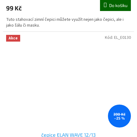
Do košíku
99 Kč
Tuto stahovací zimní čepici můžete využít nejen jako čepici, ale i
jako šálu či masku.
Kód:
EL_E0130
Akce
390 Kč
–25 %
čepice ELAN WAVE 12/13