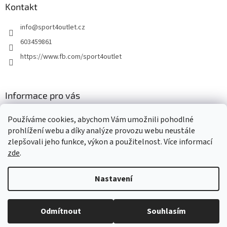
Kontakt
info
@
sport4outlet.cz
603459861
https://www.fb.com/sport4outlet
Informace pro vás
GDPR
Používáme cookies, abychom Vám umožnili pohodlné
Moje objednávka
prohlížení webu a díky analýze provozu webu neustále
zlepšovali jeho funkce, výkon a použitelnost. Více informací
zde
.
Vytvořil Shoptet
Nastavení
Copyright 2026
Sport4outlet
. Všechna práva vyhrazena.
Upravit
Odmítnout
Souhlasím
nastavení cookies