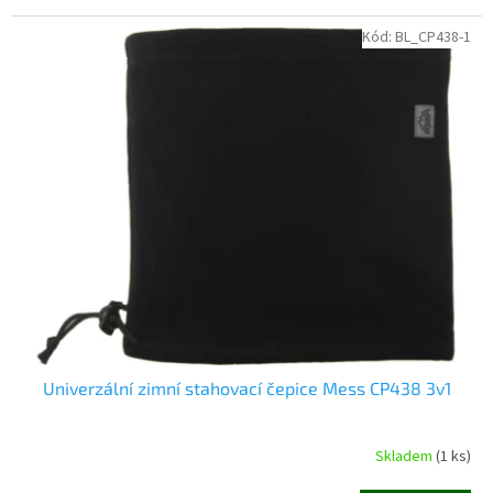
Kód:
BL_CP438-1
Univerzální zimní stahovací čepice Mess CP438 3v1
Skladem
(1 ks)