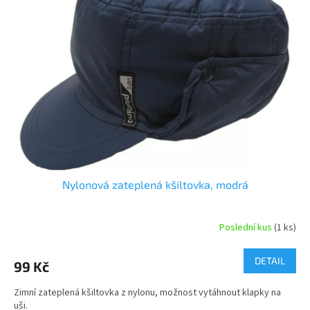
Nylonová zateplená kšiltovka, modrá
Poslední kus
(1 ks)
DETAIL
99 Kč
Zimní zateplená kšiltovka z nylonu, možnost vytáhnout klapky na
uši.